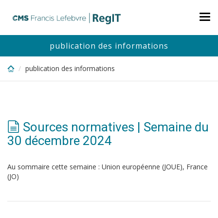
Skip
to
Tog
main
nav
content
publication des informations
publication des informations
Sources normatives | Semaine du
30 décembre 2024
Au sommaire cette semaine : Union européenne (JOUE), France
(JO)