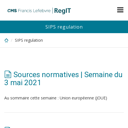
Skip
to
Tog
main
nav
content
SIPS regulation
SIPS regulation
Sources normatives | Semaine du
3 mai 2021
Au sommaire cette semaine : Union européenne (JOUE)