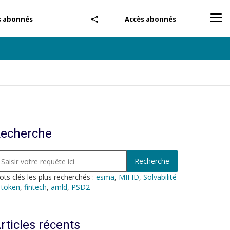
Tog
s abonnés
Accès abonnés
nav
echerche
ts clés les plus recherchés :
esma
,
MIFID
,
Solvabilité
,
token
,
fintech
,
amld
,
PSD2
rticles récents