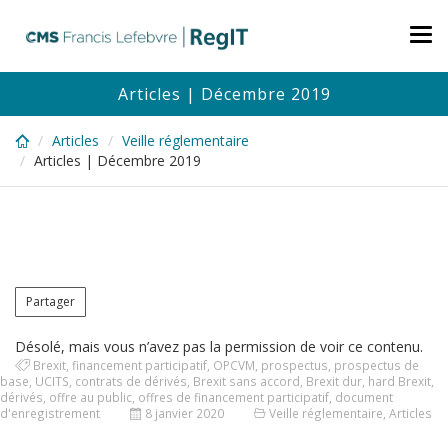
Skip
to
Tog
main
nav
content
Articles | Décembre 2019
Articles
Veille réglementaire
Articles | Décembre 2019
Partager
Désolé, mais vous n’avez pas la permission de voir ce contenu.
Brexit
,
financement participatif
,
OPCVM
,
prospectus
,
prospectus de
base
,
UCITS
,
contrats de dérivés
,
Brexit sans accord
,
Brexit dur
,
hard Brexit
,
dérivés
,
offre au public
,
offres de financement participatif
,
document
d'enregistrement
8 janvier 2020
Veille réglementaire
,
Articles