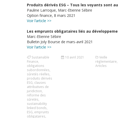
Produits dérivés ESG – Tous les voyants sont au
Pauline Larroque, Marc-Etienne Sébire
Option finance, 8 mars 2021
Voir l’article >>
Les emprunts obligataires liés au développemen
Marc-Etienne Sébire
Bulletin Joly Bourse de mars-avril 2021
Voir l’article >>
Sustainable
10 avril 2021
Veille
Finance
,
réglementaire
,
obligations
Articles
subordonnées
,
sûretés réelles
,
produits dérivés
ESG
,
clauses
attributives de
juridiction
,
réforme des
sûretés
,
sustainability
linked bonds
,
ESG
,
emprunts
obligataires
,