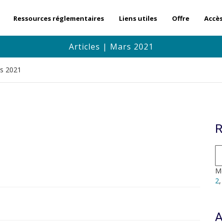
Ressources réglementaires
Liens utiles
Offre
Accè
Articles | Mars 2021
rs 2021
R
Mo
2
A