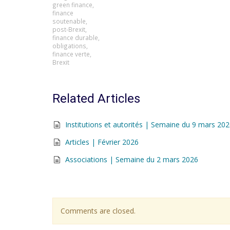
green finance
,
finance
soutenable
,
post-Brexit
,
finance durable
,
obligations
,
finance verte
,
Brexit
Related Articles
Institutions et autorités | Semaine du 9 mars 20
Articles | Février 2026
Associations | Semaine du 2 mars 2026
Comments are closed.