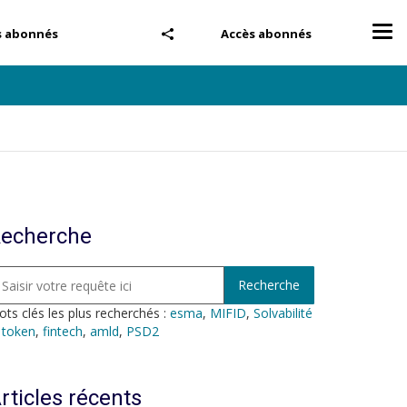
Tog
s abonnés
Accès abonnés
nav
echerche
ts clés les plus recherchés :
esma
,
MIFID
,
Solvabilité
,
token
,
fintech
,
amld
,
PSD2
rticles récents