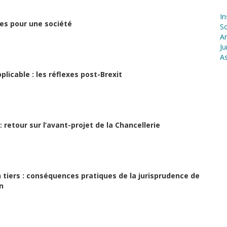
In
es pour une société
S
Ar
Ju
As
plicable : les réflexes post-Brexit
 retour sur l’avant-projet de la Chancellerie
n tiers : conséquences pratiques de la jurisprudence de
n