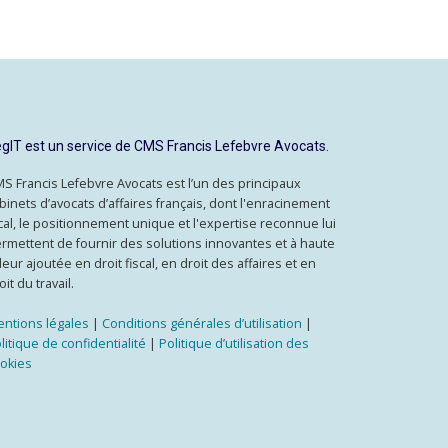
gIT est un service de CMS Francis Lefebvre Avocats.
S Francis Lefebvre Avocats est l’un des principaux
binets d’avocats d’affaires français, dont l'enracinement
cal, le positionnement unique et l'expertise reconnue lui
rmettent de fournir des solutions innovantes et à haute
leur ajoutée en droit fiscal, en droit des affaires et en
oit du travail.
ntions légales
|
Conditions générales d’utilisation
|
litique de confidentialité
|
Politique d’utilisation des
okies