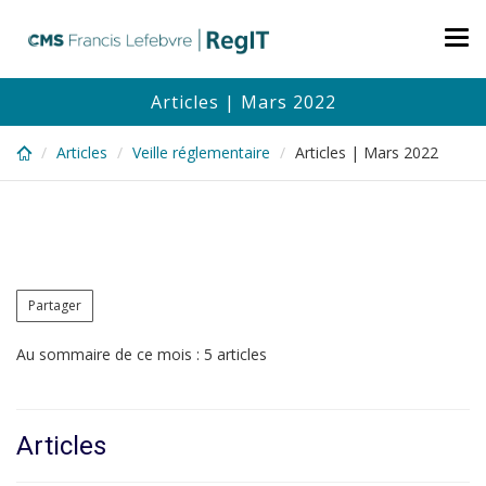
Skip
to
Tog
main
nav
content
Articles | Mars 2022
Articles
Veille réglementaire
Articles | Mars 2022
Partager
Au sommaire de ce mois : 5 articles
Articles