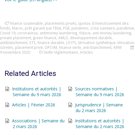
finance soutenable
,
placements privés
,
quotas d'investissement des
fonds
,
Maroc
,
prêt garanti par l'Etat
,
PGE
,
pandemic
,
crise sanitaire
,
pandémie
,
Covid-19
,
coronavirus
,
antimoney laundering
,
fiducie
,
anti-money laundering
,
private placement
,
green finance
,
AMLD
,
développement durable
,
antiblanchiment
,
STS
,
finance durable
,
UCITS
,
titrisation synthétique
,
titrisation
,
sûretés
,
placement privé
,
OPCVM
,
finance verte
,
anti-blanchiment
,
AIFM
9 novembre 2020
Veille réglementaire
,
Articles
Related Articles
Institutions et autorités |
Sources normatives |
Semaine du 9 mars 2026
Semaine du 9 mars 2026
Articles | Février 2026
Jurisprudence | Semaine
du 2 mars 2026
Associations | Semaine du
Institutions et autorités |
2 mars 2026
Semaine du 2 mars 2026