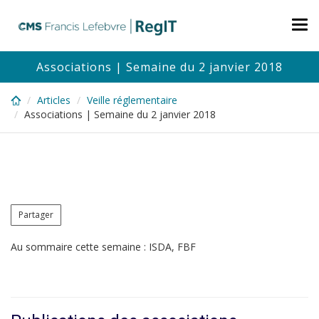
Skip
to
Tog
main
nav
content
Associations | Semaine du 2 janvier 2018
Articles
Veille réglementaire
Associations | Semaine du 2 janvier 2018
Partager
Au sommaire cette semaine : ISDA, FBF