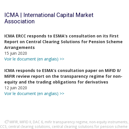
ICMA | International Capital Market
Association
ICMA ERCC responds to ESMA’s consultation on its First
Report on Central Clearing Solutions for Pension Scheme
Arrangements
15 juin 2020
Voir le document (en anglais) >>
ICMA responds to ESMA’s consultation paper on MiFID II/
MiFIR review report on the transparency regime for non-
equity and the trading obligations for derivatives
12 juin 2020
Voir le document (en anglais) >>
MIFIR
,
MIFID II
,
DAC 6
,
mifir transparency regime
,
non-equity instruments
,
CCS
,
central clearing solutions
,
central clearing solutions for pension scheme