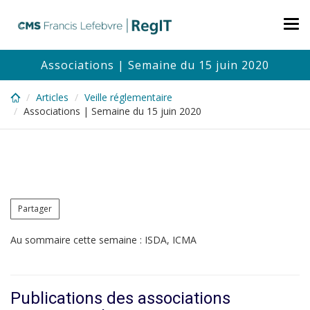
Skip
to
Tog
main
nav
content
Associations | Semaine du 15 juin 2020
Articles
Veille réglementaire
Associations | Semaine du 15 juin 2020
Partager
Au sommaire cette semaine : ISDA, ICMA
Publications des associations