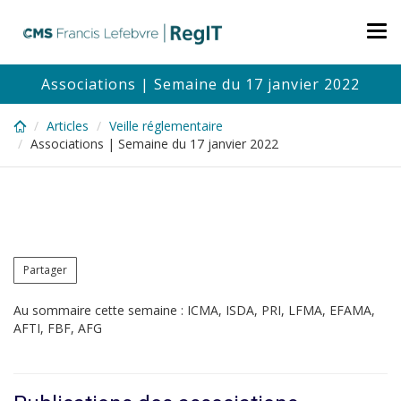
Skip
to
Tog
main
nav
content
Associations | Semaine du 17 janvier 2022
Articles
Veille réglementaire
Associations | Semaine du 17 janvier 2022
Partager
Au sommaire cette semaine : ICMA, ISDA, PRI, LFMA, EFAMA,
AFTI, FBF, AFG