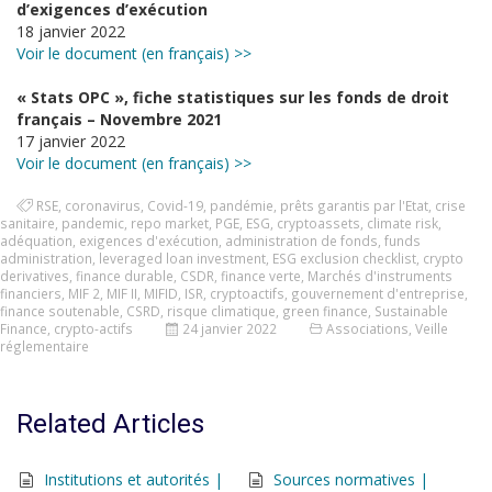
d’exigences d’exécution
18 janvier 2022
Voir le document (en français) >>
« Stats OPC », fiche statistiques sur les fonds de droit
français – Novembre 2021
17 janvier 2022
Voir le document (en français) >>
RSE
,
coronavirus
,
Covid-19
,
pandémie
,
prêts garantis par l'Etat
,
crise
sanitaire
,
pandemic
,
repo market
,
PGE
,
ESG
,
cryptoassets
,
climate risk
,
adéquation
,
exigences d'exécution
,
administration de fonds
,
funds
administration
,
leveraged loan investment
,
ESG exclusion checklist
,
crypto
derivatives
,
finance durable
,
CSDR
,
finance verte
,
Marchés d'instruments
financiers
,
MIF 2
,
MIF II
,
MIFID
,
ISR
,
cryptoactifs
,
gouvernement d'entreprise
,
finance soutenable
,
CSRD
,
risque climatique
,
green finance
,
Sustainable
Finance
,
crypto-actifs
24 janvier 2022
Associations
,
Veille
réglementaire
Related Articles
Institutions et autorités |
Sources normatives |