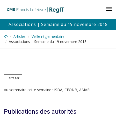
Skip
to
Tog
main
nav
content
Associations | Semaine du 19 novembre 2018
Articles
Veille réglementaire
Associations | Semaine du 19 novembre 2018
Partager
Au sommaire cette semaine : ISDA, CFONB, AMAFI
Publications des autorités