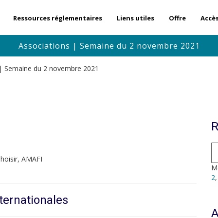
Ressources réglementaires
Liens utiles
Offre
Accè
Associations | Semaine du 2 novembre 2021
 | Semaine du 2 novembre 2021
R
hoisir, AMAFI
Mo
2
ternationales
A