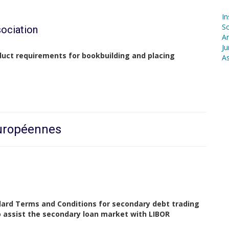
In
S
sociation
Ar
Ju
uct requirements for bookbuilding and placing
As
européennes
ard Terms and Conditions for secondary debt trading
assist the secondary loan market with LIBOR