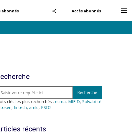
Tog
s abonnés
Accès abonnés
nav
echerche
ts clés les plus recherchés :
esma
,
MIFID
,
Solvabilité
,
token
,
fintech
,
amld
,
PSD2
rticles récents