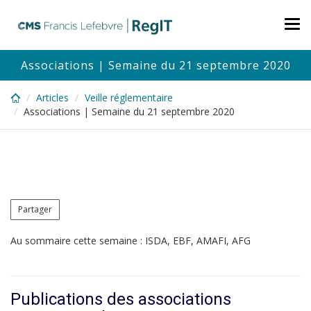
Skip
to
Tog
main
nav
content
Associations | Semaine du 21 septembre 2020
Articles
Veille réglementaire
Associations | Semaine du 21 septembre 2020
Partager
Au sommaire cette semaine : ISDA, EBF, AMAFI, AFG
Publications des associations