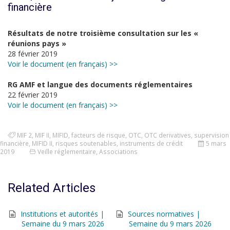
financière
Résultats de notre troisième consultation sur les «
réunions pays »
28 février 2019
Voir le document (en français) >>
RG AMF et langue des documents réglementaires
22 février 2019
Voir le document (en français) >>
MIF 2
,
MIF II
,
MIFID
,
facteurs de risque
,
OTC
,
OTC derivatives
,
supervision
financière
,
MIFID II
,
risques soutenables
,
instruments de crédit
5 mars
2019
Veille réglementaire
,
Associations
Related Articles
Institutions et autorités |
Sources normatives |
Semaine du 9 mars 2026
Semaine du 9 mars 2026