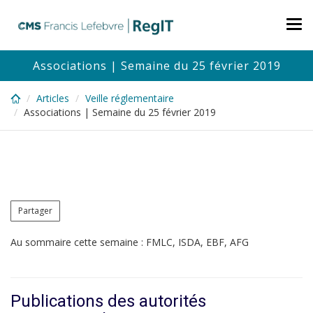
Skip
to
Tog
main
nav
content
Associations | Semaine du 25 février 2019
Articles
Veille réglementaire
Associations | Semaine du 25 février 2019
Partager
Au sommaire cette semaine : FMLC, ISDA, EBF, AFG
Publications des autorités