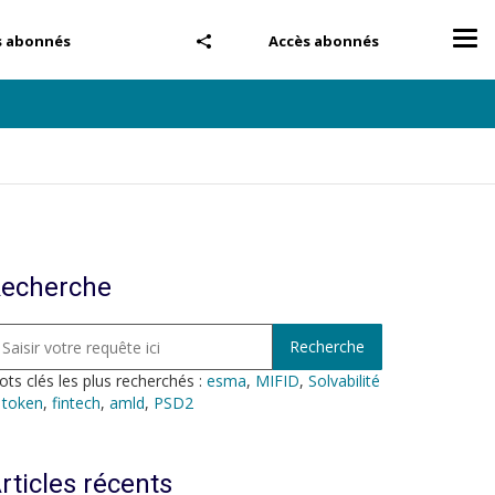
Tog
s abonnés
Accès abonnés
nav
echerche
ts clés les plus recherchés :
esma
,
MIFID
,
Solvabilité
,
token
,
fintech
,
amld
,
PSD2
rticles récents