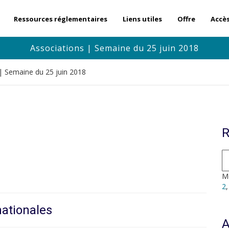
Ressources réglementaires
Liens utiles
Offre
Accè
Associations | Semaine du 25 juin 2018
| Semaine du 25 juin 2018
R
Mo
2
nationales
A