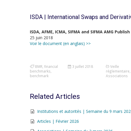
ISDA | International Swaps and Derivat
ISDA, AFME, ICMA, SIFMA and SIFMA AMG Publish
25 juin 2018
Voir le document (en anglais) >>
BMR
,
financial
3 juillet 2018
Veille
benchmarks
,
réglementaire
,
benchmark
Associations
Related Articles
Institutions et autorités | Semaine du 9 mars 20
Articles | Février 2026