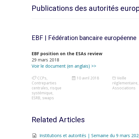
Publications des autorités eur
EBF | Fédération bancaire européenne
EBF position on the ESAs review
29 mars 2018
Voir le document (en anglais) >>
CCPs
,
10 avril 2018
Veille
Contreparties
réglementaire
,
centrales
,
risque
Associations
systémique
,
ESRB
,
swaps
Related Articles
Institutions et autorités | Semaine du 9 mars 20