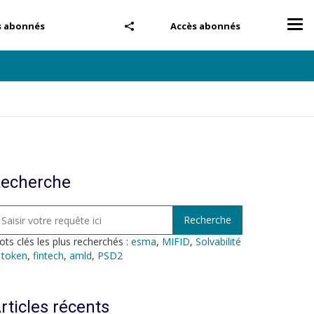
Tog
s abonnés
Accès abonnés
nav
echerche
ts clés les plus recherchés :
esma
,
MIFID
,
Solvabilité
,
token
,
fintech
,
amld
,
PSD2
rticles récents