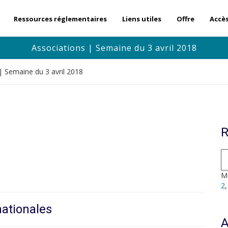
Ressources réglementaires
Liens utiles
Offre
Accè
Associations | Semaine du 3 avril 2018
| Semaine du 3 avril 2018
R
Mo
2
nationales
A