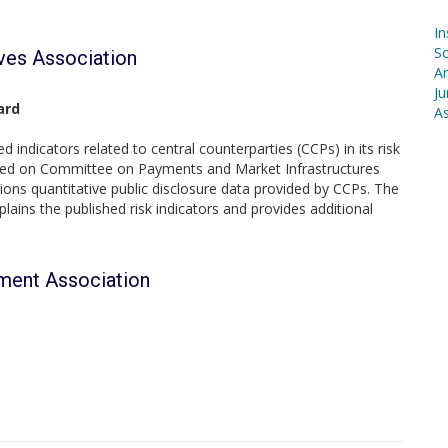
In
S
ives Association
Ar
Ju
ard
As
indicators related to central counterparties (CCPs) in its risk
based on Committee on Payments and Market Infrastructures
ions quantitative public disclosure data provided by CCPs. The
lains the published risk indicators and provides additional
ment Association