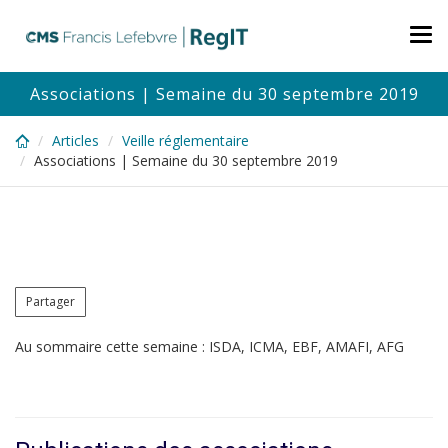
Skip
to
Tog
main
nav
content
Associations | Semaine du 30 septembre 2019
Articles
Veille réglementaire
Associations | Semaine du 30 septembre 2019
Partager
Au sommaire cette semaine : ISDA, ICMA, EBF, AMAFI, AFG