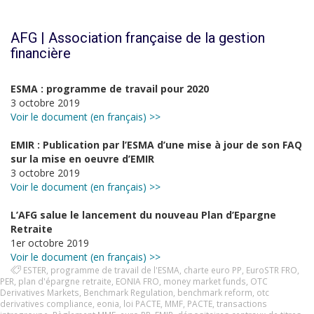
AFG | Association française de la gestion
financière
ESMA : programme de travail pour 2020
3 octobre 2019
Voir le document (en français) >>
EMIR : Publication par l’ESMA d’une mise à jour de son FAQ
sur la mise en oeuvre d’EMIR
3 octobre 2019
Voir le document (en français) >>
L’AFG salue le lancement du nouveau Plan d’Epargne
Retraite
1er octobre 2019
Voir le document (en français) >>
ESTER
,
programme de travail de l'ESMA
,
charte euro PP
,
EuroSTR FRO
,
PER
,
plan d'épargne retraite
,
EONIA FRO
,
money market funds
,
OTC
Derivatives Markets
,
Benchmark Regulation
,
benchmark reform
,
otc
derivatives compliance
,
eonia
,
loi PACTE
,
MMF
,
PACTE
,
transactions