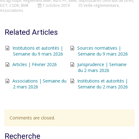
intragroupe
,
Règlement MMF
,
euro PP
,
EMIR
,
dépositaires centraux de titres
,
DCT
,
CSDR
,
BMR
7 octobre 2019
Veille réglementaire
,
Associations
Related Articles
Institutions et autorités |
Sources normatives |
Semaine du 9 mars 2026
Semaine du 9 mars 2026
Articles | Février 2026
Jurisprudence | Semaine
du 2 mars 2026
Associations | Semaine du
Institutions et autorités |
2 mars 2026
Semaine du 2 mars 2026
Comments are closed.
Recherche