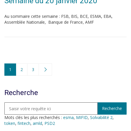
Semaine du 20 janvier 2020
Au sommaire cette semaine : FSB, BIS, BCE, ESMA, EBA,
Assemblée Nationale, Banque de France, AMF
1
2
3
Recherche
Mots clés les plus recherchés :
esma
,
MIFID
,
Solvabilité 2
,
token
,
fintech
,
amld
,
PSD2