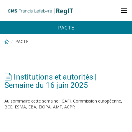
Skip
to
Tog
main
nav
content
PACTE
PACTE
Institutions et autorités |
Semaine du 16 juin 2025
Au sommaire cette semaine : GAFI, Commission européenne,
BCE, ESMA, EBA, EIOPA, AMF, ACPR