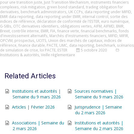
pour une transition juste
,
Just Transition Mechanism
,
instruments financiers
complexes
,
risk mitigation
,
green bond standard
,
trading obligation for
derivatives
,
benchmark administrators
,
UK CCPs
,
data reporting under MIFID
,
EMIR data reporting
,
data reporting under EMIR
,
internal control
,
sortie des
indices de référence
,
déclaration de conformité de l'ESTER
,
euro numérique
,
G-SIBs
,
OTC derivatives identifiers
,
obligations vertes
,
AIFM
,
AIFMD
,
BMR
,
Brexit
,
contrôle interne
,
EMIR
,
FIA
,
finance verte
,
financial benchmarks
,
fonds
d'investissement alternatifs
,
Marchés d'instruments financiers
,
MIFID
,
MIFIR
,
OPCVM
,
prospectus
,
UCITS
,
Union des marchés de capitaux
,
indices de
référence
,
finance durable
,
PACTE
,
UMC
,
data reporting
,
benchmark
,
scénarios
de simulation de crise
,
loi PACTE
,
ESTER
5 octobre 2020
Institutions & autorités
,
Veille réglementaire
Related Articles
Institutions et autorités |
Sources normatives |
Semaine du 9 mars 2026
Semaine du 9 mars 2026
Articles | Février 2026
Jurisprudence | Semaine
du 2 mars 2026
Associations | Semaine du
Institutions et autorités |
2 mars 2026
Semaine du 2 mars 2026