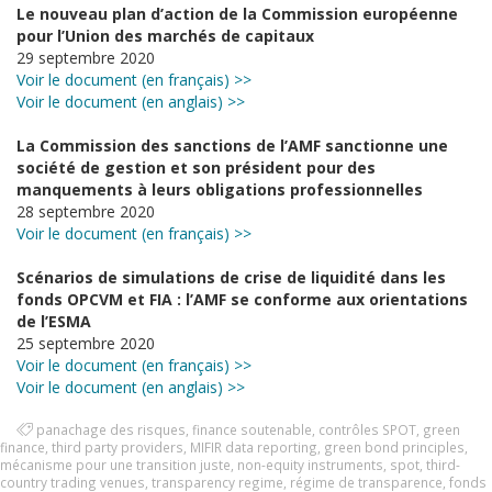
Le nouveau plan d’action de la Commission européenne
pour l’Union des marchés de capitaux
29 septembre 2020
Voir le document (en français) >>
Voir le document (en anglais) >>
La Commission des sanctions de l’AMF sanctionne une
société de gestion et son président pour des
manquements à leurs obligations professionnelles
28 septembre 2020
Voir le document (en français) >>
Scénarios de simulations de crise de liquidité dans les
fonds OPCVM et FIA : l’AMF se conforme aux orientations
de l’ESMA
25 septembre 2020
Voir le document (en français) >>
Voir le document (en anglais) >>
panachage des risques
,
finance soutenable
,
contrôles SPOT
,
green
finance
,
third party providers
,
MIFIR data reporting
,
green bond principles
,
mécanisme pour une transition juste
,
non-equity instruments
,
spot
,
third-
country trading venues
,
transparency regime
,
régime de transparence
,
fonds