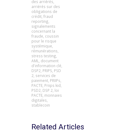
des arriérés
,
arriérés sur des
obligations de
crédit
,
fraud
reporting
,
signalements
concernant la
fraude
,
coussin
pour le risque
systémique
,
rémunérations
,
stress testing
,
AML
,
document
d'information clé
,
DSP2
,
PRIPS
,
PSD
2
,
services de
paiement
,
PRIIPs
,
PACTE
,
Priips kid
,
PSD2
,
DSP 2
,
loi
PACTE
,
monnaies
digitales
,
stablecoin
Related Articles