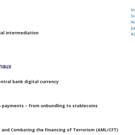
In
S
Ar
Ju
ial intermediation
As
onaux
entral bank digital currency
in payments – from unbundling to stablecoins
 and Combating the Financing of Terrorism (AML/CFT)