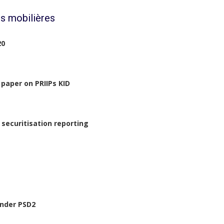
s mobilières
20
 paper on PRIIPs KID
 securitisation reporting
under PSD2