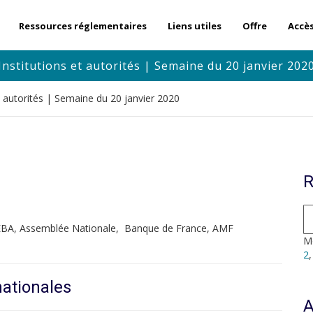
Ressources réglementaires
Liens utiles
Offre
Accè
Institutions et autorités | Semaine du 20 janvier 202
et autorités | Semaine du 20 janvier 2020
R
 EBA, Assemblée Nationale, Banque de France, AMF
Mo
2
nationales
A