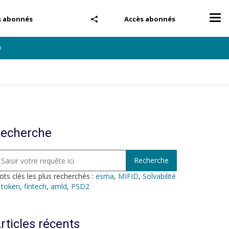
Tog
s abonnés
Accès abonnés
nav
0
echerche
ts clés les plus recherchés :
esma
,
MIFID
,
Solvabilité
,
token
,
fintech
,
amld
,
PSD2
rticles récents