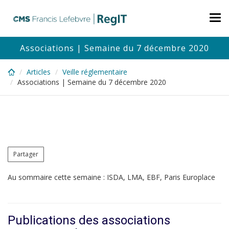
Skip
to
Tog
main
nav
content
Associations | Semaine du 7 décembre 2020
Articles
Veille réglementaire
Associations | Semaine du 7 décembre 2020
Partager
Au sommaire cette semaine : ISDA, LMA, EBF, Paris Europlace
Publications des associations