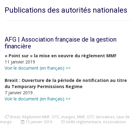
Publications des autorités nationales
AFG | Association française de la gestion
financière
« Point sur » la mise en oeuvre du règlement MMF
11 janvier 2019
Voir le document (en français) >>
Brexit : Ouverture de la période de notification au titre
du Temporary Permissions Regime
7 janvier 2019
Voir le document (en français) >>
Brexit
,
Règlement MMF
,
OTC
,
marges
,
MMF
,
OTC derivatives
,
taux de
marge
15 janvier 2019
Veille réglementaire
,
Associations