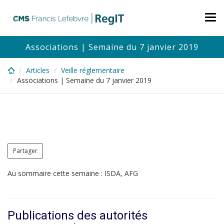
Skip
to
Tog
main
nav
content
Associations | Semaine du 7 janvier 2019
Articles
Veille réglementaire
Associations | Semaine du 7 janvier 2019
Partager
Au sommaire cette semaine : ISDA, AFG
Publications des autorités