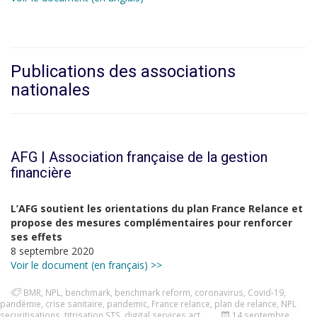
Publications des associations
nationales
AFG | Association française de la gestion
financière
L’AFG soutient les orientations du plan France Relance et
propose des mesures complémentaires pour renforcer
ses effets
8 septembre 2020
Voir le document (en français) >>
BMR
,
NPL
,
benchmark
,
benchmark reform
,
coronavirus
,
Covid-19
,
pandémie
,
crise sanitaire
,
pandemic
,
France relance
,
plan de relance
,
NPL
securitisations
,
titrisation STS
,
digital services act
14 septembre