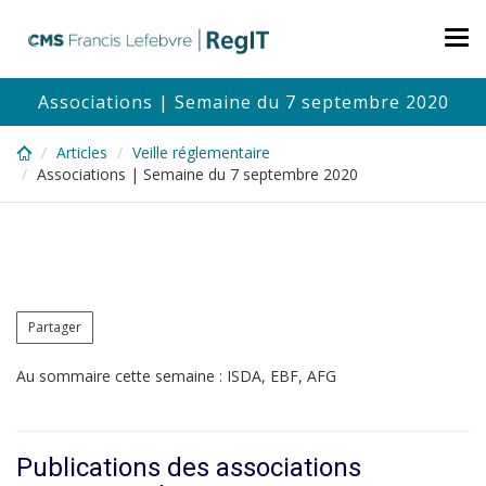
Skip
to
Tog
main
nav
content
Associations | Semaine du 7 septembre 2020
Articles
Veille réglementaire
Associations | Semaine du 7 septembre 2020
Partager
Au sommaire cette semaine : ISDA, EBF, AFG
Publications des associations