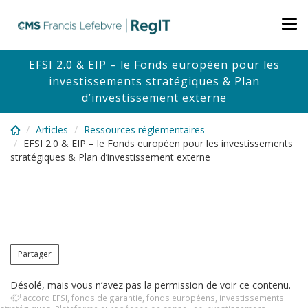
Skip
to
Tog
main
nav
content
EFSI 2.0 & EIP – le Fonds européen pour les
investissements stratégiques & Plan
d’investissement externe
Articles
Ressources réglementaires
EFSI 2.0 & EIP – le Fonds européen pour les investissements
stratégiques & Plan d’investissement externe
Partager
Désolé, mais vous n’avez pas la permission de voir ce contenu.
accord EFSI
,
fonds de garantie
,
fonds européens
,
investissements