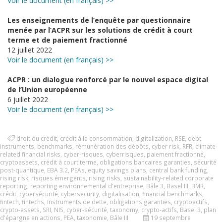
Voir le document (en français) >>
Les enseignements de l’enquête par questionnaire
menée par l’ACPR sur les solutions de crédit à court
terme et de paiement fractionné
12 juillet 2022
Voir le document (en français) >>
ACPR : un dialogue renforcé par le nouvel espace digital
de l’Union européenne
6 juillet 2022
Voir le document (en français) >>
droit du crédit
,
crédit à la consommation
,
digitalization
,
RSE
,
debt
instruments
,
benchmarks
,
rémunération des dépôts
,
cyber risk
,
RFR
,
climate-
related financial risks
,
cyber-risques
,
cyberrisques
,
paiement fractionné
,
cryptoassets
,
crédit à court terme
,
obligations bancaires garanties
,
sécurité
post-quantique
,
EBA 3.2
,
PEAs
,
equity savings plans
,
central bank funding
,
rising risk
,
risques émergents
,
rising risks
,
sustainability-related corporate
reporting
,
reporting environnemental d'entreprise
,
Bâle 3
,
Basel III
,
BMR
,
crédit
,
cybersécurité
,
cybersecurity
,
digitalisation
,
financial benchmarks
,
fintech
,
fintechs
,
Instruments de dette
,
obligations garanties
,
cryptoactifs
,
crypto-assets
,
SRI
,
NIS
,
cyber-sécurité
,
taxonomy
,
crypto-actifs
,
Basel 3
,
plan
d'épargne en actions
,
PEA
,
taxonomie
,
Bâle III
19 septembre