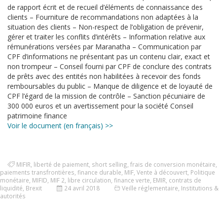
de rapport écrit et de recueil d’éléments de connaissance des
clients – Fourniture de recommandations non adaptées à la
situation des clients – Non-respect de l’obligation de prévenir,
gérer et traiter les conflits d’intérêts – Information relative aux
rémunérations versées par Maranatha – Communication par
CPF d’informations ne présentant pas un contenu clair, exact et
non trompeur – Conseil fourni par CPF de conclure des contrats
de prêts avec des entités non habilitées à recevoir des fonds
remboursables du public – Manque de diligence et de loyauté de
CPF l’égard de la mission de contrôle – Sanction pécuniaire de
300 000 euros et un avertissement pour la société Conseil
patrimoine finance
Voir le document (en français) >>
MIFIR
,
liberté de paiement
,
short selling
,
frais de conversion monétaire
,
paiements transfrontières
,
finance durable
,
MIF
,
Vente à découvert
,
Politique
monétaire
,
MIFID
,
MIF 2
,
libre circulation
,
finance verte
,
EMIR
,
contrats de
liquidité
,
Brexit
24 avril 2018
Veille réglementaire
,
Institutions &
autorités