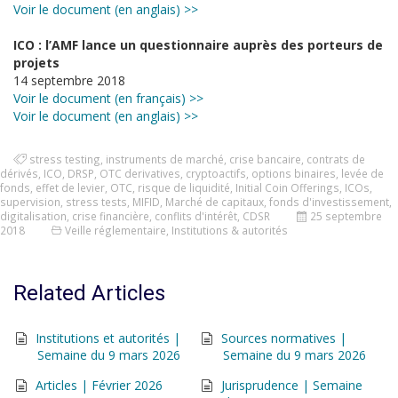
Voir le document (en anglais) >>
ICO : l’AMF lance un questionnaire auprès des porteurs de
projets
14 septembre 2018
Voir le document (en français) >>
Voir le document (en anglais) >>
stress testing
,
instruments de marché
,
crise bancaire
,
contrats de
dérivés
,
ICO
,
DRSP
,
OTC derivatives
,
cryptoactifs
,
options binaires
,
levée de
fonds
,
effet de levier
,
OTC
,
risque de liquidité
,
Initial Coin Offerings
,
ICOs
,
supervision
,
stress tests
,
MIFID
,
Marché de capitaux
,
fonds d'investissement
,
digitalisation
,
crise financière
,
conflits d'intérêt
,
CDSR
25 septembre
2018
Veille réglementaire
,
Institutions & autorités
Related Articles
Institutions et autorités |
Sources normatives |
Semaine du 9 mars 2026
Semaine du 9 mars 2026
Articles | Février 2026
Jurisprudence | Semaine