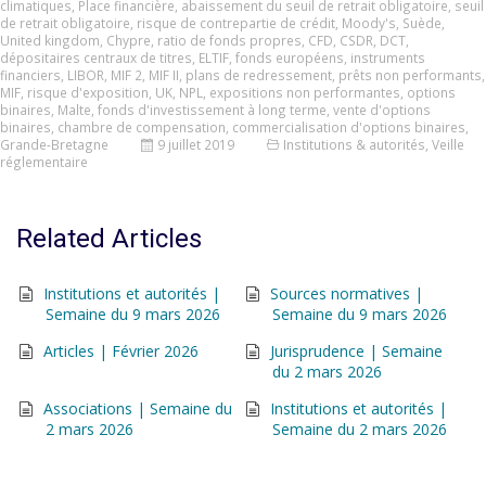
climatiques
,
Place financière
,
abaissement du seuil de retrait obligatoire
,
seuil
de retrait obligatoire
,
risque de contrepartie de crédit
,
Moody's
,
Suède
,
United kingdom
,
Chypre
,
ratio de fonds propres
,
CFD
,
CSDR
,
DCT
,
dépositaires centraux de titres
,
ELTIF
,
fonds européens
,
instruments
financiers
,
LIBOR
,
MIF 2
,
MIF II
,
plans de redressement
,
prêts non performants
,
MIF
,
risque d'exposition
,
UK
,
NPL
,
expositions non performantes
,
options
binaires
,
Malte
,
fonds d'investissement à long terme
,
vente d'options
binaires
,
chambre de compensation
,
commercialisation d'options binaires
,
Grande-Bretagne
9 juillet 2019
Institutions & autorités
,
Veille
réglementaire
Related Articles
Institutions et autorités |
Sources normatives |
Semaine du 9 mars 2026
Semaine du 9 mars 2026
Articles | Février 2026
Jurisprudence | Semaine
du 2 mars 2026
Associations | Semaine du
Institutions et autorités |
2 mars 2026
Semaine du 2 mars 2026