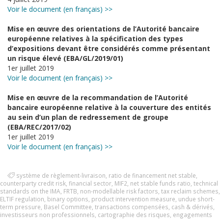
Voir le document (en français) >>
Mise en œuvre des orientations de l’Autorité bancaire
européenne relatives à la spécification des types
d’expositions devant être considérés comme présentant
un risque élevé (EBA/GL/2019/01)
1er juillet 2019
Voir le document (en français) >>
Mise en œuvre de la recommandation de l’Autorité
bancaire européenne relative à la couverture des entités
au sein d’un plan de redressement de groupe
(EBA/REC/2017/02)
1er juillet 2019
Voir le document (en français) >>
système de règlement-livraison
,
ratio de financement net stable
,
counterparty credit risk
,
financial sector
,
MIF2
,
net stable funds ratio
,
technical
standards on the IMA
,
FRTB
,
non-modellable risk factors
,
tax reclaim schemes
,
ELTIF regulation
,
binary options
,
product intervention measure
,
undue short-
term pressure
,
Basel Committee
,
transactions compensées
,
cash & dérivés
,
investisseurs non professionnels
,
cartographie des risques
,
engagements