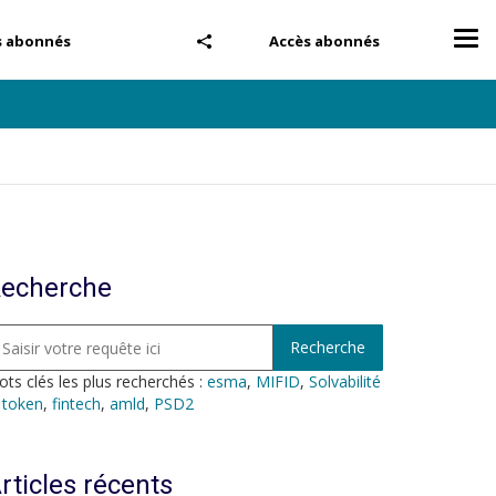
Tog
s abonnés
Accès abonnés
nav
echerche
ts clés les plus recherchés :
esma
,
MIFID
,
Solvabilité
,
token
,
fintech
,
amld
,
PSD2
rticles récents