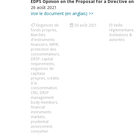
EDPS Opinion on the Proposal for a Directive o
26 août 2021
Voir le document (en anglais) >>
Exigences de
30 août 2021
Veille
fonds propres
,
réglementaire
,
Marchés
Institutions &
d'instruments
autorités
financiers
,
MIFIR
,
protection des
consommateurs
,
DRSP
,
capital
requirements
,
exigences de
capitaux
propres
,
crédits
à la
consommation
,
CRD
,
DRSP
management
body members
,
financial
instruments
markets
,
prudential
assessment
,
consumer