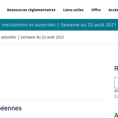
Ressources réglementaires
Liens utiles
Offre
Accè
Institutions et autorités | Semaine du 23 août 2021
et autorités | Semaine du 23 août 2021
R
Mo
2
opéennes
A