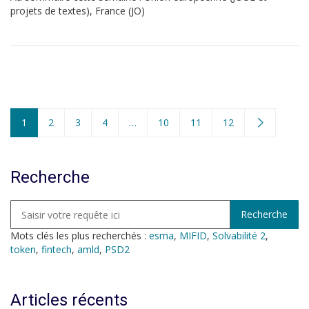
projets de textes), France (JO)
1
2
3
4
…
10
11
12
Recherche
Mots clés les plus recherchés :
esma
,
MIFID
,
Solvabilité 2
,
token
,
fintech
,
amld
,
PSD2
Articles récents