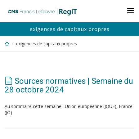
Skip
to
Tog
main
nav
content
exigences de capitaux propres
exigences de capitaux propres
Sources normatives | Semaine du
28 octobre 2024
Au sommaire cette semaine : Union européenne (JOUE), France
(JO)