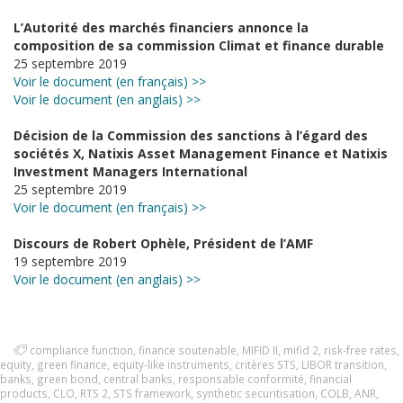
L’Autorité des marchés financiers annonce la
composition de sa commission Climat et finance durable
25 septembre 2019
Voir le document (en français) >>
Voir le document (en anglais) >>
Décision de la Commission des sanctions à l’égard des
sociétés X, Natixis Asset Management Finance et Natixis
Investment Managers International
25 septembre 2019
Voir le document (en français) >>
Discours de Robert Ophèle, Président de l’AMF
19 septembre 2019
Voir le document (en anglais) >>
compliance function
,
finance soutenable
,
MIFID II
,
mifid 2
,
risk-free rates
,
equity
,
green finance
,
equity-like instruments
,
critères STS
,
LIBOR transition
,
banks
,
green bond
,
central banks
,
responsable conformité
,
financial
products
,
CLO
,
RTS 2
,
STS framework
,
synthetic securitisation
,
COLB
,
ANR
,