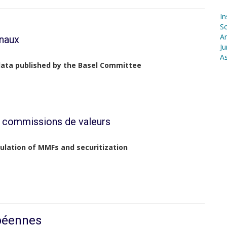
In
S
Ar
onaux
Ju
As
 data published by the Basel Committee
s commissions de valeurs
ulation of MMFs and securitization
opéennes