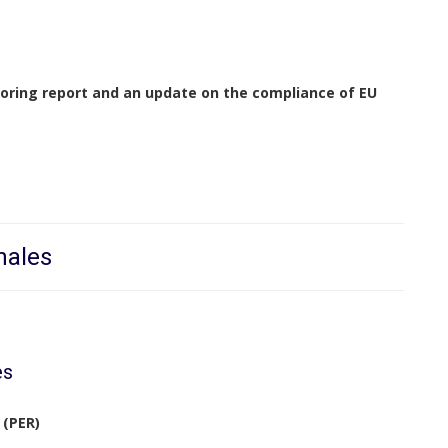
itoring report and an update on the compliance of EU
nales
es
 (PER)