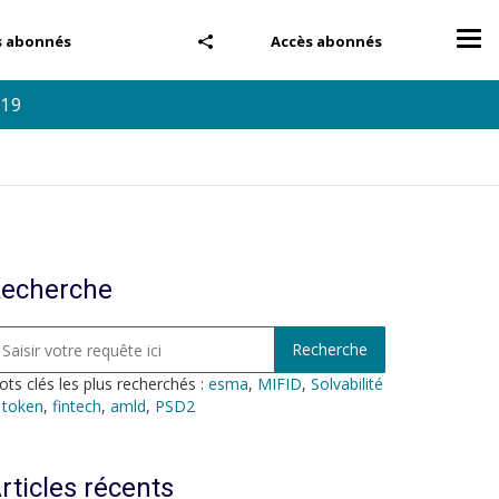
Tog
s abonnés
Accès abonnés
nav
019
echerche
ts clés les plus recherchés :
esma
,
MIFID
,
Solvabilité
,
token
,
fintech
,
amld
,
PSD2
rticles récents