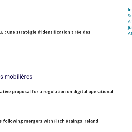
In
S
Ar
Ju
 : une stratégie d’identification tirée des
As
s mobilières
lative proposal for a regulation on digital operational
s following mergers with Fitch Rtaings Ireland