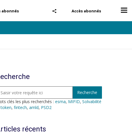
Tog
s abonnés
Accès abonnés
nav
echerche
ts clés les plus recherchés :
esma
,
MIFID
,
Solvabilité
,
token
,
fintech
,
amld
,
PSD2
rticles récents