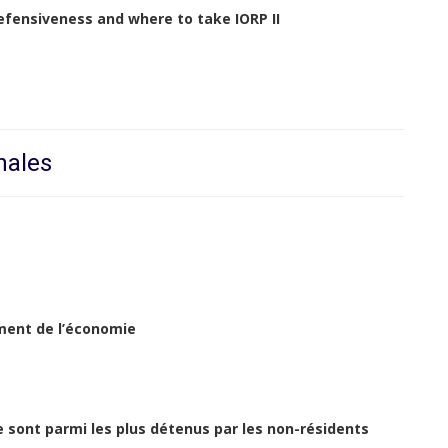
defensiveness and where to take IORP II
nales
ement de l’économie
se sont parmi les plus détenus par les non-résidents