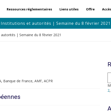
Ressources réglementaires
Liens utiles
Offre
Accè
Institutions et autorités | Semaine du 8 février 2021
t autorités | Semaine du 8 février 2021
R
A, Banque de France, AMF, ACPR
Mo
2
opéennes
A