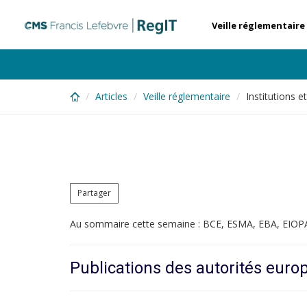
Skip
to
Veille réglementaire
main
content
Articles
Veille réglementaire
Institutions e
Partager
Au sommaire cette semaine : BCE, ESMA, EBA, EIOP
Publications des autorités eur