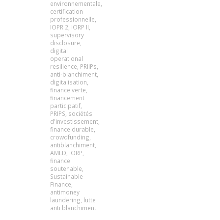
environnementale
,
certification
professionnelle
,
IOPR 2
,
IORP II
,
supervisory
disclosure
,
digital
operational
resilience
,
PRIIPs
,
anti-blanchiment
,
digitalisation
,
finance verte
,
financement
participatif
,
PRIPS
,
sociétés
d'investissement
,
finance durable
,
crowdfunding
,
antiblanchiment
,
AMLD
,
IORP
,
finance
soutenable
,
Sustainable
Finance
,
antimoney
laundering
,
lutte
anti blanchiment