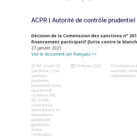
ACPR | Autorité de contrôle prudentiel 
Décision de la Commission des sanctions n° 2019
financement participatif [lutte contre le blan
27 janvier 2021
Voir le document (en français) >>
IRP
,
Covid-19
,
15 février 2021
Institutions 
pandémie
,
crise
autorités
,
Veill
sanitaire
,
réglementaire
pandemic
,
investment firms
,
operational
resilience
,
IFR
,
IFD
,
DORA
,
coronavirus
,
intermédiaire en
financement
participatif
,
gamestop
mania
,
certification