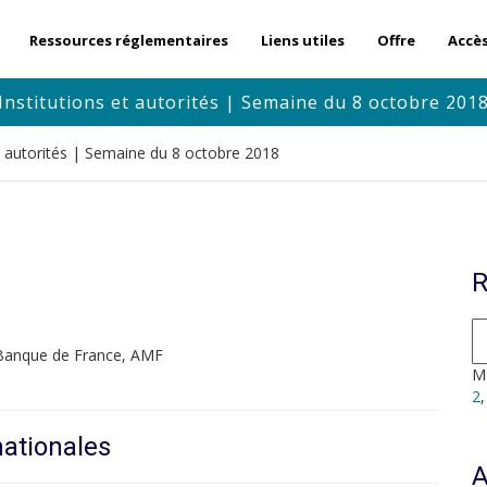
Ressources réglementaires
Liens utiles
Offre
Accè
Institutions et autorités | Semaine du 8 octobre 201
et autorités | Semaine du 8 octobre 2018
R
 Banque de France, AMF
Mo
2
nationales
A