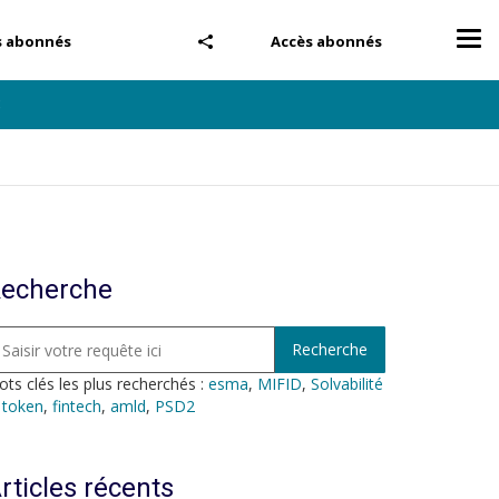
Tog
s abonnés
Accès abonnés
nav
8
echerche
ts clés les plus recherchés :
esma
,
MIFID
,
Solvabilité
,
token
,
fintech
,
amld
,
PSD2
rticles récents