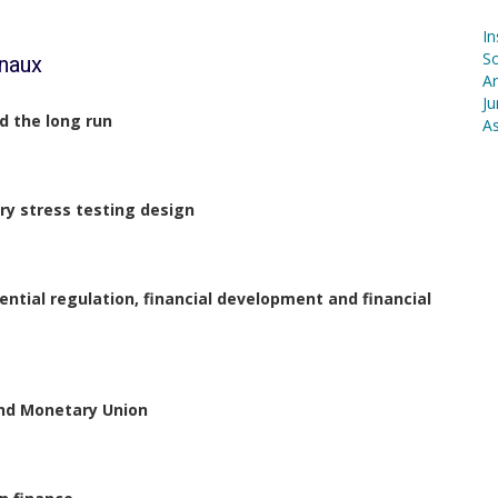
In
S
onaux
Ar
Ju
nd the long run
As
ory stress testing design
ential regulation, financial development and financial
 and Monetary Union