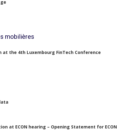
nge
s mobilières
ch at the 4th Luxembourg FinTech Conference
data
tion at ECON hearing – Opening Statement for ECON