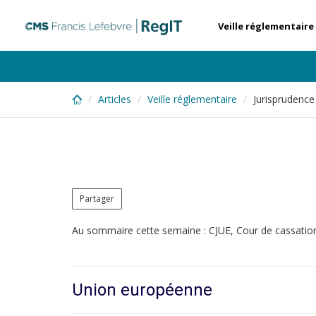
Skip
to
Veille réglementaire
main
content
Articles
Veille réglementaire
Jurisprudenc
Partager
Au sommaire cette semaine : CJUE, Cour de cassation,
Union européenne