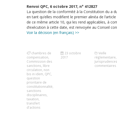
Renvoi QPC, 6 octobre 2017, n° 412827
La question de la conformité à la Constitution du a du 
en tant qu’elles modifient le premier alinéa de l’arti
de ce même article 10, qui les rend applicables, à co
d’exécution à cette date, est renvoyée au Conseil cons
Voir la décision (en français) >>
chambres de
23 octobre
Veille
compensation
,
2017
réglementaire
,
Commission des
Jurisprudence
sanctions
,
libre
commentaires
circulation
,
non
bis in idem
,
QPC
,
question
prioritaire de
constitutionnalité
,
sanctions
disciplinaires
,
taxation
,
transfert
d'actions