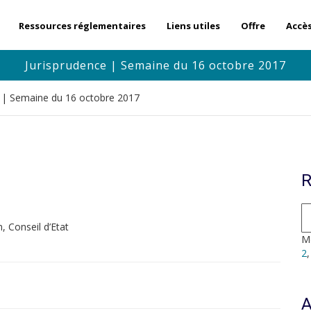
Ressources réglementaires
Liens utiles
Offre
Accè
Jurisprudence | Semaine du 16 octobre 2017
e | Semaine du 16 octobre 2017
R
 Conseil d’Etat
Mo
2
A