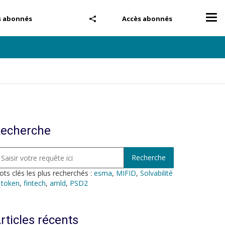
Tog
s abonnés
Accès abonnés
nav
echerche
ts clés les plus recherchés :
esma
,
MIFID
,
Solvabilité
,
token
,
fintech
,
amld
,
PSD2
rticles récents