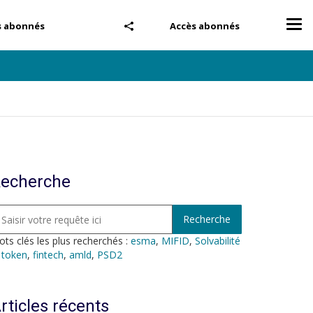
Tog
s abonnés
Accès abonnés
nav
echerche
ts clés les plus recherchés :
esma
,
MIFID
,
Solvabilité
,
token
,
fintech
,
amld
,
PSD2
rticles récents