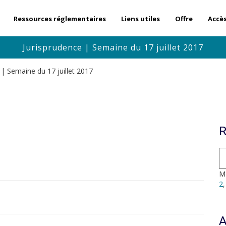
Ressources réglementaires
Liens utiles
Offre
Accè
Jurisprudence | Semaine du 17 juillet 2017
 | Semaine du 17 juillet 2017
R
Mo
2
A