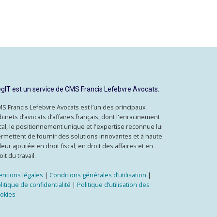
gIT est un service de CMS Francis Lefebvre Avocats.
S Francis Lefebvre Avocats est l’un des principaux
binets d’avocats d’affaires français, dont l'enracinement
cal, le positionnement unique et l'expertise reconnue lui
rmettent de fournir des solutions innovantes et à haute
leur ajoutée en droit fiscal, en droit des affaires et en
oit du travail.
ntions légales
|
Conditions générales d’utilisation
|
litique de confidentialité
|
Politique d’utilisation des
okies