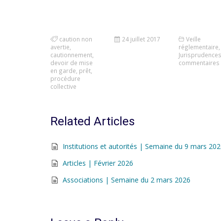
caution non
24 juillet 2017
Veille
avertie
,
réglementaire
,
cautionnement
,
Jurisprudence
devoir de mise
commentaires
en garde
,
prêt
,
procédure
collective
Related Articles
Institutions et autorités | Semaine du 9 mars 20
Articles | Février 2026
Associations | Semaine du 2 mars 2026