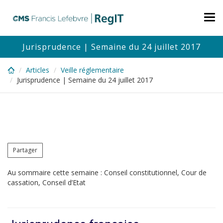
Skip
to
Tog
main
nav
content
Jurisprudence | Semaine du 24 juillet 2017
Articles
Veille réglementaire
Jurisprudence | Semaine du 24 juillet 2017
Partager
Au sommaire cette semaine : Conseil constitutionnel, Cour de
cassation, Conseil d’Etat