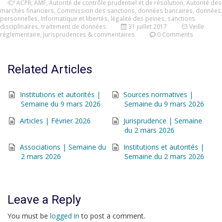
ACPR
,
AMF
,
Autorité de contrôle prudentiel et de résolution
,
Autorité des
marchés financiers
,
Commission des sanctions
,
données bancaires
,
données
personnelles
,
Informatique et libertés
,
légalité des peines
,
sanctions
disciplinaires
,
traitement de données
31 juillet 2017
Veille
réglementaire
,
Jurisprudences & commentaires
0 Comments
Related Articles
Institutions et autorités |
Sources normatives |
Semaine du 9 mars 2026
Semaine du 9 mars 2026
Articles | Février 2026
Jurisprudence | Semaine
du 2 mars 2026
Associations | Semaine du
Institutions et autorités |
2 mars 2026
Semaine du 2 mars 2026
Leave a Reply
You must be
logged in
to post a comment.