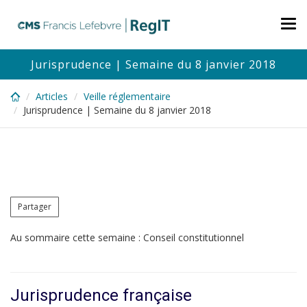
Skip
to
Tog
main
nav
content
Jurisprudence | Semaine du 8 janvier 2018
Articles
Veille réglementaire
Jurisprudence | Semaine du 8 janvier 2018
Partager
Au sommaire cette semaine : Conseil constitutionnel
Jurisprudence française