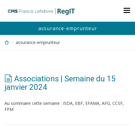
Skip
to
Tog
main
nav
content
assurance-emprunteur
assurance-emprunteur
Associations | Semaine du 15
janvier 2024
Au sommaire cette semaine : ISDA, EBF, EFAMA, AFG, CCSF,
FPM