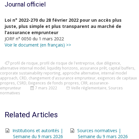
Journal officiel
Loi n° 2022-270 du 28 février 2022 pour un accès plus
juste, plus simple et plus transparent au marché de
l’assurance emprunteur
JORF n° 0050 du 1 mars 2022
Voir le document (en français) >>
profil de risque
,
profil de risque de l'entreprise
,
due diligence
,
alternative internal model
,
liquidity horizons
,
assurance prêt
,
capital buffers
,
corporate sustainability reporting
,
approche alternative
,
internal model
approach
,
CRD
,
changement d'assurance emprunteur
,
exigences de capitaux
propres
,
CSRD
,
Exigences de fonds propres
,
CRR
,
assurance-
emprunteur
7 mars 2022
Veille réglementaire
,
Sources
normatives
Related Articles
Institutions et autorités |
Sources normatives |
Semaine du 9 mars 2026
Semaine du 9 mars 2026