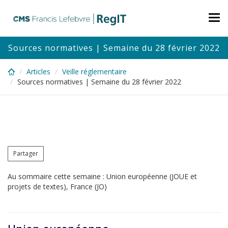
Skip
to
Tog
main
nav
content
Sources normatives | Semaine du 28 février 2022
Articles
Veille réglementaire
Sources normatives | Semaine du 28 février 2022
Partager
Au sommaire cette semaine : Union européenne (JOUE et
projets de textes), France (JO)