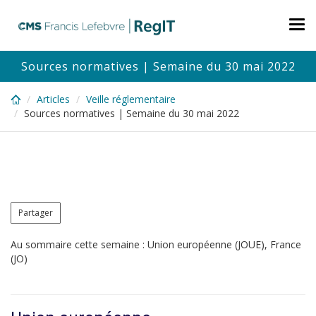
Skip
to
Tog
main
nav
content
Sources normatives | Semaine du 30 mai 2022
Articles
Veille réglementaire
Sources normatives | Semaine du 30 mai 2022
Partager
Au sommaire cette semaine : Union européenne (JOUE), France
(JO)