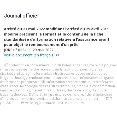
Journal officiel
Arrêté du 27 mai 2022 modifiant l’arrêté du 29 avril 2015
modifié précisant le format et le contenu de la fiche
standardisée d’information relative à l’assurance ayant
pour objet le remboursement d’un prêt
JORF n° 0124 du 29 mai 2022
Voir le document (en français) >>
protection du consommateur
,
distributed ledger
,
régime pilote pour les
infrastructures de marché reposant sur la technologie des registres
distribués
,
pilot regime for market infrastructures based on distributed
ledger technology
,
remboursement d'un prêt
,
fiche d'information
,
obligation
d'information précontractuelle
,
information précontractuelle
,
intermédiaires
d'assurance
,
technologie des registres distribués
,
crédit à la consommation
,
registres distribués
,
market infrastructures
,
chaîne de blocs
,
distributed
ledger technology
,
DLT
,
prêt
,
infrastructures de marché
,
fiche standardisée
d'information
,
emprunt
,
crédit
,
blockchain
,
assurance-emprunteur
7
juin 2022
Veille réglementaire
,
Sources normatives