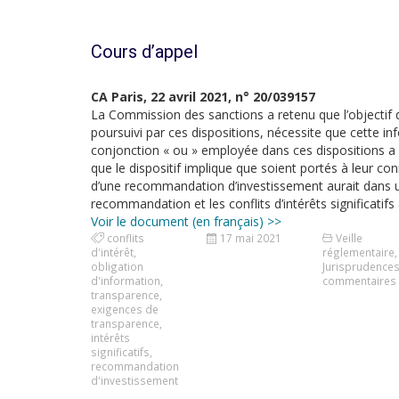
Cours d’appel
CA Paris, 22 avril 2021, n° 20/039157
La Commission des sanctions a retenu que l’objectif d
poursuivi par ces dispositions, nécessite que cette in
conjonction « ou » employée dans ces dispositions a un
que le dispositif implique que soient portés à leur con
d’une recommandation d’investissement aurait dans un 
recommandation et les conflits d’intérêts significat
Voir le document (en français) >>
conflits
17 mai 2021
Veille
d'intérêt
,
réglementaire
,
obligation
Jurisprudence
d'information
,
commentaires
transparence
,
exigences de
transparence
,
intérêts
significatifs
,
recommandation
d'investissement