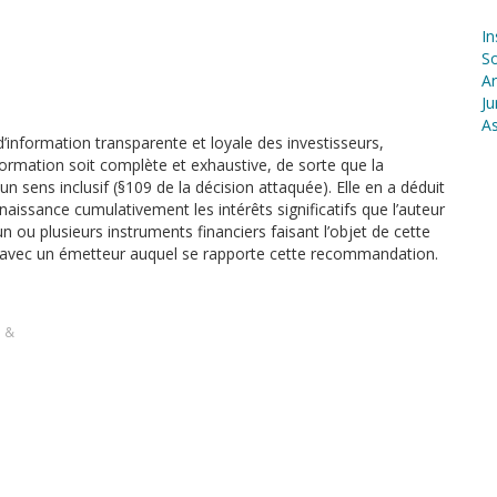
In
S
Ar
Ju
As
’information transparente et loyale des investisseurs,
formation soit complète et exhaustive, de sorte que la
 sens inclusif (§109 de la décision attaquée). Elle en a déduit
naissance cumulativement les intérêts significatifs que l’auteur
ou plusieurs instruments financiers faisant l’objet de cette
ifs avec un émetteur auquel se rapporte cette recommandation.
s &