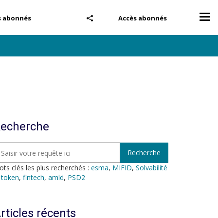
Tog
s abonnés
Accès abonnés
nav
echerche
ts clés les plus recherchés :
esma
,
MIFID
,
Solvabilité
,
token
,
fintech
,
amld
,
PSD2
rticles récents