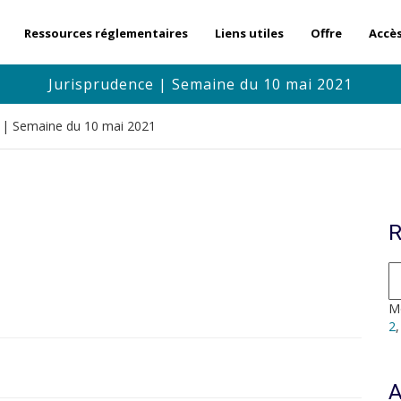
Ressources réglementaires
Liens utiles
Offre
Accè
Jurisprudence | Semaine du 10 mai 2021
e | Semaine du 10 mai 2021
R
Mo
2
A