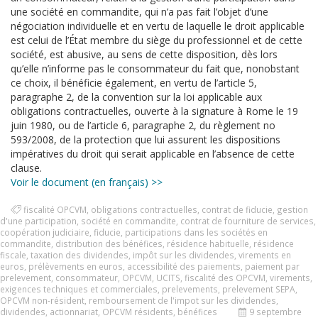
une société en commandite, qui n’a pas fait l’objet d’une
négociation individuelle et en vertu de laquelle le droit applicable
est celui de l’État membre du siège du professionnel et de cette
société, est abusive, au sens de cette disposition, dès lors
qu’elle n’informe pas le consommateur du fait que, nonobstant
ce choix, il bénéficie également, en vertu de l’article 5,
paragraphe 2, de la convention sur la loi applicable aux
obligations contractuelles, ouverte à la signature à Rome le 19
juin 1980, ou de l’article 6, paragraphe 2, du règlement no
593/2008, de la protection que lui assurent les dispositions
impératives du droit qui serait applicable en l’absence de cette
clause.
Voir le document (en français) >>
fiscalité OPCVM
,
obligations contractuelles
,
contrat de fiducie
,
gestion
d'une participation
,
société en commandite
,
contrat de fourniture de services
,
coopération judiciaire
,
fiducie
,
participations dans les sociétés en
commandite
,
distribution des bénéfices
,
résidence habituelle
,
résidence
fiscale
,
taxation des dividendes
,
impôt sur les dividendes
,
virements en
euros
,
prélèvements en euros
,
accessibilité des paiements
,
paiement par
prelevement
,
consommateur
,
OPCVM
,
UCITS
,
fiscalité des OPCVM
,
virements
,
exigences techniques et commerciales
,
prelevements
,
prelevement SEPA
,
OPCVM non-résident
,
remboursement de l'impot sur les dividendes
,
dividendes
,
actionnariat
,
OPCVM résidents
,
bénéfices
9 septembre