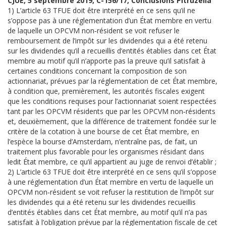
CJUE, 5 septembre 2019, C-156/17, Conclusions Pitruzella
1) L’article 63 TFUE doit être interprété en ce sens qu’il ne
s’oppose pas à une réglementation d’un État membre en vertu
de laquelle un OPCVM non‑résident se voit refuser le
remboursement de l’impôt sur les dividendes qui a été retenu
sur les dividendes qu’il a recueillis d’entités établies dans cet État
membre au motif qu’il n’apporte pas la preuve qu’il satisfait à
certaines conditions concernant la composition de son
actionnariat, prévues par la réglementation de cet État membre,
à condition que, premièrement, les autorités fiscales exigent
que les conditions requises pour l’actionnariat soient respectées
tant par les OPCVM résidents que par les OPCVM non‑résidents
et, deuxièmement, que la différence de traitement fondée sur le
critère de la cotation à une bourse de cet État membre, en
l’espèce la bourse d’Amsterdam, n’entraîne pas, de fait, un
traitement plus favorable pour les organismes résidant dans
ledit État membre, ce qu’il appartient au juge de renvoi d’établir ;
2) L’article 63 TFUE doit être interprété en ce sens qu’il s’oppose
à une réglementation d’un État membre en vertu de laquelle un
OPCVM non‑résident se voit refuser la restitution de l’impôt sur
les dividendes qui a été retenu sur les dividendes recueillis
d’entités établies dans cet État membre, au motif qu’il n’a pas
satisfait à l’obligation prévue par la réglementation fiscale de cet