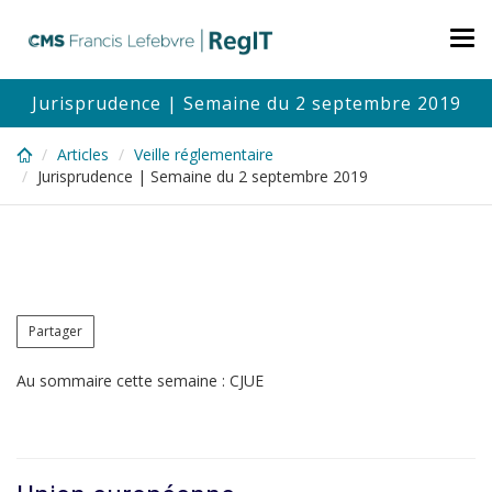
Skip
to
Tog
main
nav
content
Jurisprudence | Semaine du 2 septembre 2019
Articles
Veille réglementaire
Jurisprudence | Semaine du 2 septembre 2019
Partager
Au sommaire cette semaine : CJUE