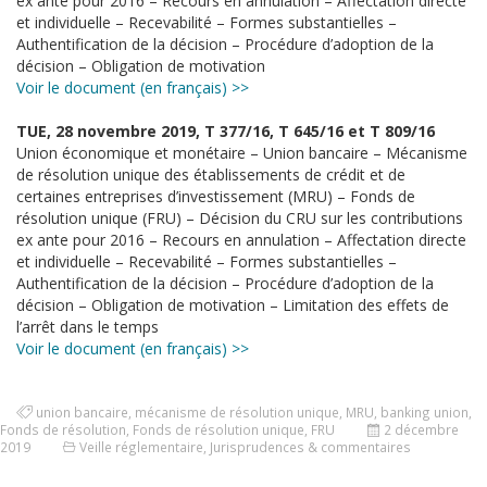
ex ante pour 2016 – Recours en annulation – Affectation directe
et individuelle – Recevabilité – Formes substantielles –
Authentification de la décision – Procédure d’adoption de la
décision – Obligation de motivation
Voir le document (en français) >>
TUE, 28 novembre 2019, T 377/16, T 645/16 et T 809/16
Union économique et monétaire – Union bancaire – Mécanisme
de résolution unique des établissements de crédit et de
certaines entreprises d’investissement (MRU) – Fonds de
résolution unique (FRU) – Décision du CRU sur les contributions
ex ante pour 2016 – Recours en annulation – Affectation directe
et individuelle – Recevabilité – Formes substantielles –
Authentification de la décision – Procédure d’adoption de la
décision – Obligation de motivation – Limitation des effets de
l’arrêt dans le temps
Voir le document (en français) >>
union bancaire
,
mécanisme de résolution unique
,
MRU
,
banking union
,
Fonds de résolution
,
Fonds de résolution unique
,
FRU
2 décembre
2019
Veille réglementaire
,
Jurisprudences & commentaires