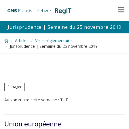
Skip
to
Tog
main
nav
content
Jurisprudence | Semaine du 25 novembre 2019
Articles
Veille réglementaire
Jurisprudence | Semaine du 25 novembre 2019
Partager
Au sommaire cette semaine : TUE
Union européenne