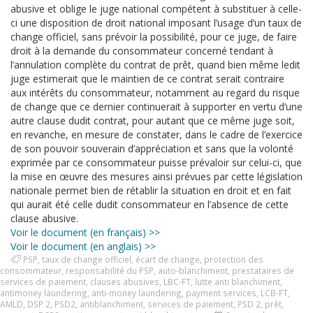
abusive et oblige le juge national compétent à substituer à celle-
ci une disposition de droit national imposant l’usage d’un taux de
change officiel, sans prévoir la possibilité, pour ce juge, de faire
droit à la demande du consommateur concerné tendant à
l’annulation complète du contrat de prêt, quand bien même ledit
juge estimerait que le maintien de ce contrat serait contraire
aux intérêts du consommateur, notamment au regard du risque
de change que ce dernier continuerait à supporter en vertu d’une
autre clause dudit contrat, pour autant que ce même juge soit,
en revanche, en mesure de constater, dans le cadre de l’exercice
de son pouvoir souverain d’appréciation et sans que la volonté
exprimée par ce consommateur puisse prévaloir sur celui-ci, que
la mise en œuvre des mesures ainsi prévues par cette législation
nationale permet bien de rétablir la situation en droit et en fait
qui aurait été celle dudit consommateur en l’absence de cette
clause abusive.
Voir le document (en français) >>
Voir le document (en anglais) >>
PSP
,
taux de change officiel
,
écart de change
,
protection des
consommateur
,
responsabilité du PSP
,
auto-blanchiment
,
prestataires de
services de paiement
,
clauses abusives
,
LBC-FT
,
lutte anti blanchiment
,
antimoney laundering
,
anti-money laundering
,
payment services
,
LCB-FT
,
AMLD
,
DSP 2
,
PSD2
,
antiblanchiment
,
services de paiement
,
PSD 2
,
prêt
,