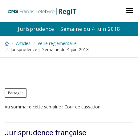
Skip
to
Tog
main
nav
content
Jurisprudence | Semaine du 4 juin 2018
Articles
Veille réglementaire
Jurisprudence | Semaine du 4 juin 2018
Partager
Au sommaire cette semaine : Cour de cassation
Jurisprudence française