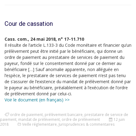
Cour de cassation
Cass. com., 24 mai 2018, n° 17-11.710
Il résulte de l’article L.133-3 du Code monétaire et financier qu’un
prélèvement peut être initié par le bénéficiaire, qui donne un
ordre de paiement au prestataire de services de paiement du
payeur, fondé sur le consentement donné par ce dernier au
bénéficiaire […] Sauf anomalie apparente, non alléguée en
l’espèce, le prestataire de services de paiement n’est pas tenu
de s’assurer de l’existence du mandat de prélèvement donné par
le payeur au bénéficiaire, préalablement à l’exécution de l’ordre
de prélèvement donné par celui-ci.
Voir le document (en français) >>
ordre de paiement
,
prélèvement bancaire
,
prestataire de service de
paiement
,
mandat de prélèvement
,
ordre de prélèvement
12 juin
2018
Veille réglementaire
,
Jurisprudences & commentaires