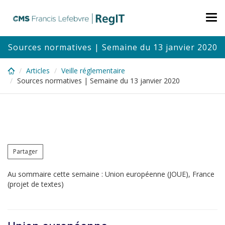
Skip
to
Tog
main
nav
content
Sources normatives | Semaine du 13 janvier 2020
Articles
Veille réglementaire
Sources normatives | Semaine du 13 janvier 2020
Partager
Au sommaire cette semaine : Union européenne (JOUE), France
(projet de textes)