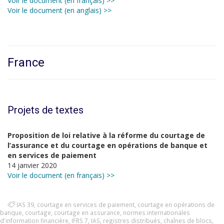
Voir le document (en français) >>
Voir le document (en anglais) >>
France
Projets de textes
Proposition de loi relative à la réforme du courtage de
l’assurance et du courtage en opérations de banque et
en services de paiement
14 janvier 2020
Voir le document (en français) >>
IAS 39
,
courtage en services de paiement
,
courtage en opérations de
banque
,
courtage
,
courtage en assurance
,
normes internationales
d'information financière
,
IFRS 7
,
IAS
,
registres distribués
,
chaînes de blocs
,