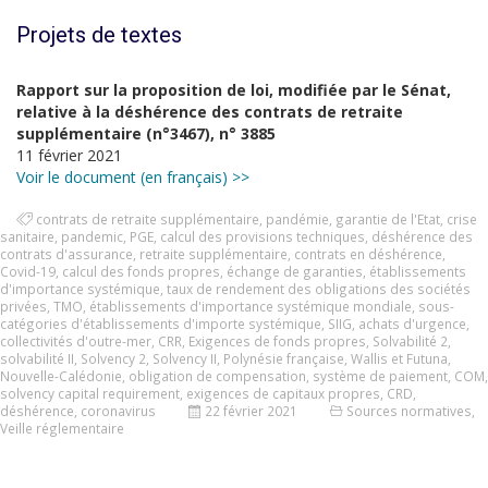
Projets de textes
Rapport sur la proposition de loi, modifiée par le Sénat,
relative à la déshérence des contrats de retraite
supplémentaire (n°3467), n° 3885
11 février 2021
Voir le document (en français) >>
contrats de retraite supplémentaire
,
pandémie
,
garantie de l'Etat
,
crise
sanitaire
,
pandemic
,
PGE
,
calcul des provisions techniques
,
déshérence des
contrats d'assurance
,
retraite supplémentaire
,
contrats en déshérence
,
Covid-19
,
calcul des fonds propres
,
échange de garanties
,
établissements
d'importance systémique
,
taux de rendement des obligations des sociétés
privées
,
TMO
,
établissements d'importance systémique mondiale
,
sous-
catégories d'établissements d'importe systémique
,
SIIG
,
achats d'urgence
,
collectivités d'outre-mer
,
CRR
,
Exigences de fonds propres
,
Solvabilité 2
,
solvabilité II
,
Solvency 2
,
Solvency II
,
Polynésie française
,
Wallis et Futuna
,
Nouvelle-Calédonie
,
obligation de compensation
,
système de paiement
,
COM
,
solvency capital requirement
,
exigences de capitaux propres
,
CRD
,
déshérence
,
coronavirus
22 février 2021
Sources normatives
,
Veille réglementaire