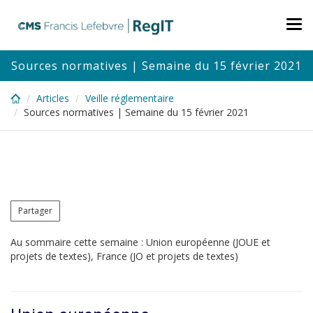
Skip
to
Tog
main
nav
content
Sources normatives | Semaine du 15 février 2021
Articles
Veille réglementaire
Sources normatives | Semaine du 15 février 2021
Partager
Au sommaire cette semaine : Union européenne (JOUE et
projets de textes), France (JO et projets de textes)