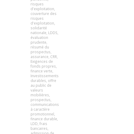
risques
d'exploitation
,
couverture des
risques
d'exploitation
,
solidarité
nationale
,
LDDS
,
évaluation
prudente
,
résumé du
prospectus
,
assurance
,
CRR
,
Exigences de
fonds propres
,
finance verte
,
Investissements
durables
,
offre
au public de
valeurs
mobilières
,
prospectus
,
communications
à caractère
promotionnel
,
finance durable
,
LDD
,
frais
bancaires
,
admission de