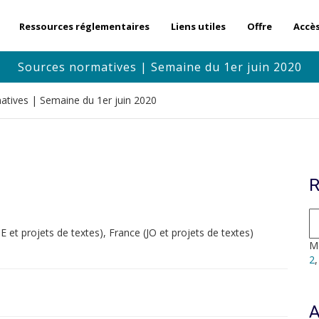
Ressources réglementaires
Liens utiles
Offre
Accè
Sources normatives | Semaine du 1er juin 2020
atives | Semaine du 1er juin 2020
R
t projets de textes), France (JO et projets de textes)
Mo
2
A