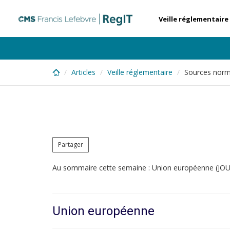
Skip
to
Veille réglementaire
main
content
Articles
Veille réglementaire
Sources norm
Partager
Au sommaire cette semaine : Union européenne (JOUE e
Union européenne