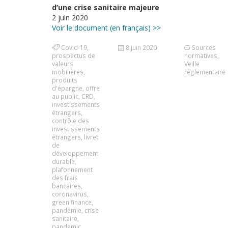
d’une crise sanitaire majeure
2 juin 2020
Voir le document (en français) >>
Covid-19
,
8 juin 2020
Sources
prospectus de
normatives
,
valeurs
Veille
mobilières
,
réglementaire
produits
d'épargne
,
offre
au public
,
CRD
,
investissements
étrangers
,
contrôle des
investissements
étrangers
,
livret
de
développement
durable
,
plafonnement
des frais
bancaires
,
coronavirus
,
green finance
,
pandémie
,
crise
sanitaire
,
pandemic
,