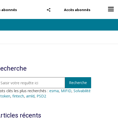
Tog
s abonnés
Accès abonnés
nav
echerche
ts clés les plus recherchés :
esma
,
MIFID
,
Solvabilité
,
token
,
fintech
,
amld
,
PSD2
rticles récents