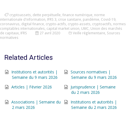
cryptoassets
,
dette perpétuelle
,
finance numérique
,
norme
internationale d'information
,
IFRS 3
,
crise sanitaire
,
pandémie
,
Covid-19
,
coronavirus
,
digital finance
,
crypto-actifs
,
crypto-assets
,
cryptoactifs
,
normes
comptables internationales
,
capital market union
,
UMC
,
Union des marchés
de capitaux
,
IFRS
27 avril 2020
Veille réglementaire
,
Sources
normatives
Related Articles
Institutions et autorités |
Sources normatives |
Semaine du 9 mars 2026
Semaine du 9 mars 2026
Articles | Février 2026
Jurisprudence | Semaine
du 2 mars 2026
Associations | Semaine du
Institutions et autorités |
2 mars 2026
Semaine du 2 mars 2026