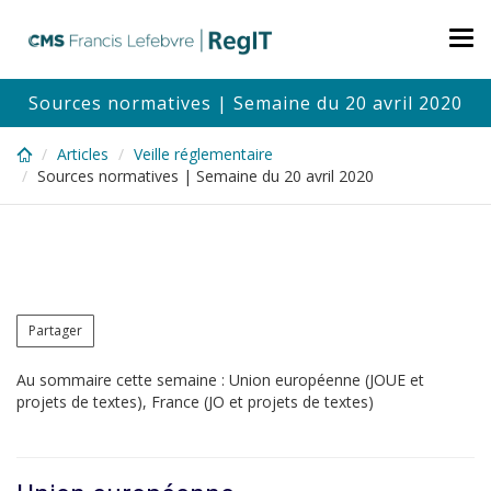
Skip
to
Tog
main
nav
content
Sources normatives | Semaine du 20 avril 2020
Articles
Veille réglementaire
Sources normatives | Semaine du 20 avril 2020
Partager
Au sommaire cette semaine : Union européenne (JOUE et
projets de textes), France (JO et projets de textes)